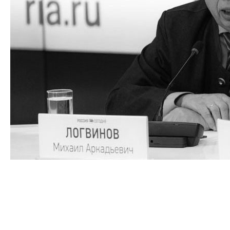
Некролог Президиума Правления Общества «Россия –
Германия»
8 февраля всех нас потрясло печальное известие: после
продолжительной, тяжёлой болезни ушёл из жизни наш
добрый друг, надёжный товарищ и всеми уважаемый