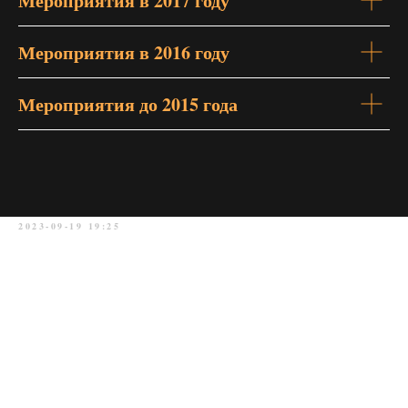
Мероприятия в 2017 году
Мероприятия в 2016 году
Мероприятия до 2015 года
2023-09-19 19:25
«Движение городов-партнеров
России и Германии: вчера,
сегодня, завтра»
Под таким названием 18 сентября 2023 г. прошла
видеоконференция в формате On-line
представителей общественных некоммерческих
организаций городов-партнеров двух стран.