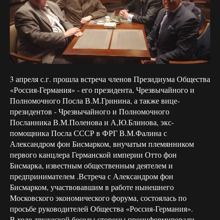
3 апреля с.г. прошла встреча членов Президиума Общества
«Россия-Германия» - его президента, Чрезвычайного и
Полномочного Посла В.М.Гринина, а также вице-
президентов - Чрезвычайного и Полномочного
Посланника В.М.Поленова и А,Ю.Блинова, экс-
помощника Посла СССР в ФРГ В.М.Фалина с
Александром фон Бисмарком, внучатым племянником
первого канцлера Германской империи Отто фон
Бисмарка, известным общественным деятелем и
предпринимателем .Встреча с Александром фон
Бисмарком, участвовавшим в работе нынешнего
Московского экономического форума, состоялась по
просьбе руководителей Общества «Россия-Германия».
В ходе дружеской беседы стороны проинформировали