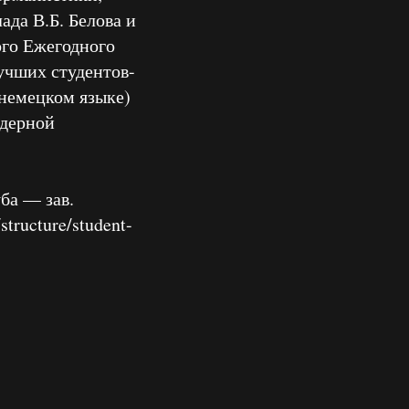
ада В.Б. Белова и
ого Ежегодного
учших студентов-
немецком языке)
ядерной
ба — зав.
tructure/student-