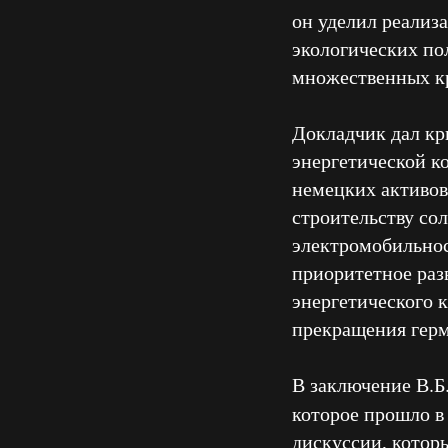
он уделил реализ
экологических по
множественных кр
Докладчик дал кр
энергетической к
немецких активов
строительству со
электромобильнос
приоритетное раз
энергетического 
прекращения герм
В заключение В.Б
которое прошло в
дискуссии, котор