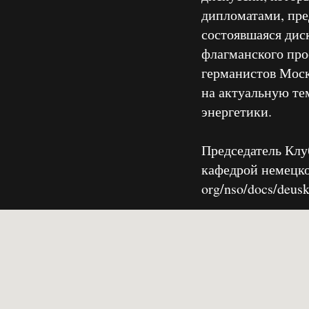
дипломатами, пред
состоявшаяся дис
флагманского про
германистов Моск
на актуальную те
энергетики.
Председатель Клу
кафедрой немецког
org/nso/docs/deusk