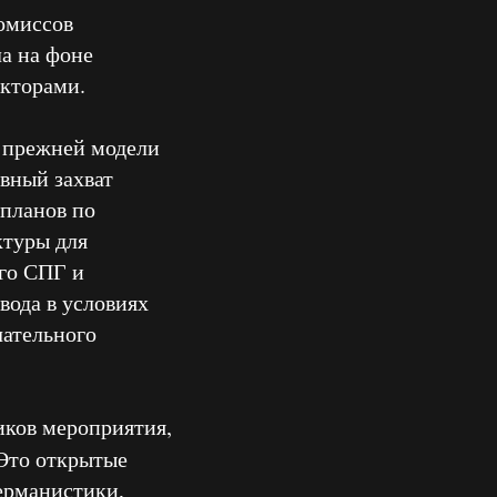
ромиссов
а на фоне
акторами.
т прежней модели
вный захват
 планов по
ктуры для
го СПГ и
вода в условиях
чательного
иков мероприятия,
 Это открытые
ерманистики,