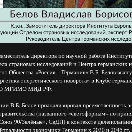
. заместитель директора по научной работе Институ
ела страновых исследований и Центра германских 
ент Общества «Россия – Германия» В.Б. Белов выст
ргетика энергетического поворота» в Клубе герман
СО МГИМО МИД РФ.
нии В.Б. Белов проанализировал преемственность э
правительства (названного «светофорным» по прин
Союз 90/Зелёные», СвДП) в контексте целеполаган
йтральности экономики Германии к 2030 и 2045 гг.