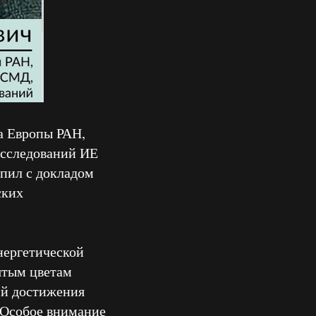
та Европы РАН,
исследований ИЕ
упил с докладом
ских
нергетической
ятым цветам
ий достижения
 Особое внимание