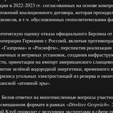
ации в 2022-2023 гг. согласованных на основе комп
ложений коалиционного договора, которая проходил
изисов, в т.ч. обусловленных геополитическими ф
итическую оценку отказа официального Берлина о
ооперации Германии с Россией, включая противопра
 «Газпрома» и «Роснефти», перспектив реализации
лнечных и ветряных установок, создания инфрастру
ти, ориентации на импорт американского сланцево
витие зелёной водородной энергетики, временного в
кризиса угольных электростанций из резерва и окон
анской «атомной эры».
. Белов ответил на многочисленные вопросы участн
 смешанном формате в рамках «
Direktes Gespräch
».
ый Клуб проводит с ведущими экспертами в сфере г